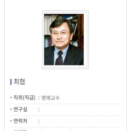
최협
직위(직급)
명예교수
연구실
연락처