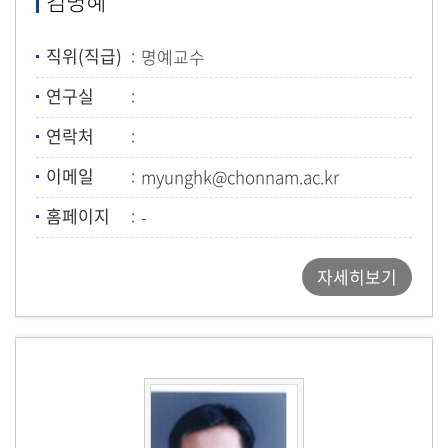
김명혜
직위(직급)
명예교수
연구실
연락처
이메일
myunghk@chonnam.ac.kr
홈페이지
-
자세히보기