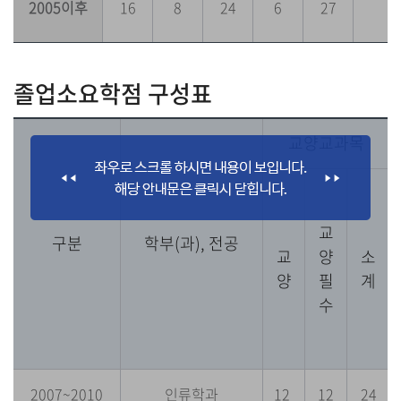
2005이후
16
8
24
6
27
졸업소요학점 구성표
교양교과목
교
구분
학부(과), 전공
교
양
소
양
필
계
수
2007~2010
인류학과
12
12
24