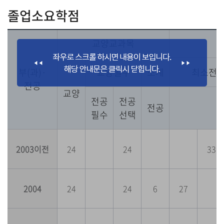
졸업소요학점
교양교과목
부(과)·
교양필수
소계
최소전
전공
교양
전공
전공
전공
필수
선택
2003이전
24
24
33
2004
24
24
6
27