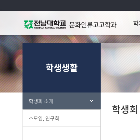
학
문화인류고고학과
학과
연혁
학생생활
취업
학생회 소개
학생회
소모임, 연구회