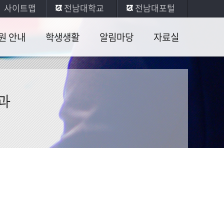
사이트맵
전남대학교
전남대포털
원 안내
학생생활
알림마당
자료실
정
학생회 소개
공지사항
학부
관련서식
내
소모임,
장학소식
과
연구회
대학원
규
학부 게시판
관련서식
도
대학원 게시판
관련대학
사이트
문 안내
자유게시판