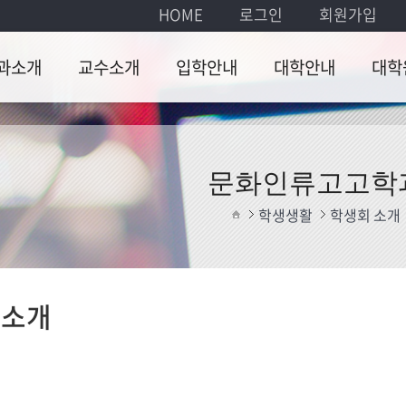
HOME
로그인
회원가입
과소개
교수소개
입학안내
대학안내
대학
소개
현직교수
입학안내
교육과정
교과과
퇴임교수
장학제도
학사안
문화인류고고학
과 진로
졸업인증 안내
학과내
학생생활
학생회 소개
장학제
학위논
 소개